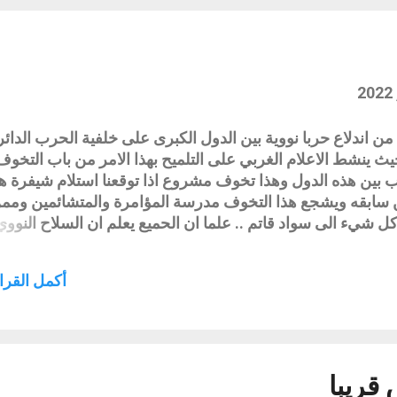
حلول لدفعها والتخلص منها فنحن جميعا مرتبطين بمصالح معهم و
قاطعتهم الا مايسر منها ...
من اندلاع حربا نووية بين الدول الكبرى على خلفية الحرب الدائر
حيث ينشط الاعلام الغربي على التلميح بهذا الامر من باب التخو
بين هذه الدول وهذا تخوف مشروع اذا توقعنا استلام شيفرة ه
 سابقه ويشجع هذا التخوف مدرسة المؤامرة والمتشائمين ومم
 شيء الى سواد قاتم .. علما ان الحميع يعلم ان السلاح النووي
يس للاستعمال الفعلي او زجه في الحروب المفتعلة او غيرها اض
ات دولية تمنع حدوث مثل هذه الحرب المدمرة فهذه الدول العظ
أكمل القراء
ن لا منتصر في هذه الحرب ان قامت وبالطبع لن تقوم وان هذه التر
ى خراب ودمار لمئات السنين بل حتى القادة فيها سيتفحمون فن
النووية التي ان انهمرت على بلدانهم حولتها لجحيم وستدك كل 
لم نسمع عند كل حرب تدخل فيه طرفا دولة عطمى ينشط الاعلام
غي...
قريبا