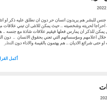
جنس للبشر هم يريدون انسان حر دون ان نطلق عليه ذكر او انثى
احراجا لحريته وشخصيته .. حيث يمكن للانثى ان تبني علاقات م
يمكن للذكر ان يمارس فعلها فيقيم علاقات شاذة مع جنسه .. ه
خلال اعلامهم ومؤسساتهم التي تعني بحقوق الانسان .. دون ال
او حتى شرائع الاديان .. هم يهتمون بالقيمة والاداء دون النظر
ا هم يعملون يشاركون يبنون فهم اي غير محددي الجنس مجتمع
له والتعامل معه اذن المشكلة معهم ليست كما نراها نحن فهي ت
أكمل القراء
 التزام باحترام هذه الفئة وعدم التدخل بحريتها الشخصية وهذا
وهو منحى يكفله القانون حيث الانسان حر ايضا بارائه ومعتقداته .
كل جيد تمنعنا من الوقوع بمشاكل قانونية معهم ورده ونقده
ع اي مادة قد يستندون عليها .. وهذا لن يكون بالطبع من خلال
تابات التي بها...
ات