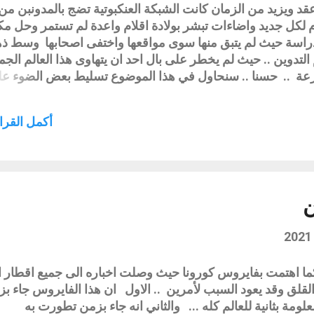
 ويزيد من الزمان كانت الشبكة العنكبوتية تضج بالمدونبن من
كل جديد واضاءات تبشر بولادة اقلام واعدة لم تستمر وحل مكا
راسة حيث لم يتبق منها سوى مواقعها واختفى اصحابها وسط ذ
 التدوين .. حيث لم يخطر على بال احد ان يتهاوى هذا العالم الجم
رعة .. حسنا .. سنحاول في هذا الموضوع تسليط بعض الضوء ع
شك مؤسف ومؤلم اسباب محتملة : ربما من الاسباب التي دفع
رة لمواقع وتطبيقات مختلفة لا يبتعد كثيرا عن شقين اساسين : ا
أكمل القراء
 بعضهم باستغلال هذي المدونات وتجيبرها لاهدافه ومواقفه
البغيض الذي منع المشاركين بها من الاستمرار ورفضهم تقبل عق
ضخم بشكل واضح .. والسبب الثاني هو في سرعة الحياة حيث بدأ ا
لنشر البطيء ومشاركات قد تنشر وقد ترفض من قبل صاحب الم
ني...
ن
ا اهتمت بفايروس كورونا حيث وصلت اخباره الى جميع اقطار ال
قلق وقد يعود السبب لأمرين .. الاول ان هذا الفايروس جاء ب
ومة بثانية للعالم كله ... والثاني انه جاء بزمن تطورت به