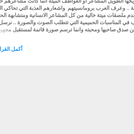
ريخها الطويل المشاعر او العواطف الميتة انما كانت مشاعرهم حي
.. وعرف العرب برومانسيتهم واشعارهم العذبة التي تحاكي ا
خدم ملصقات ميتة خالية من كل المشاعر الانسانية ومتشابهة ال
 في المناسبات الحميمية التي تتطلب الصوت والصورة .. نرسل
 صدق صاحبها ومحبته وانما ترسم صورة قاتمة لمستقبل مجهول
ئة الاباء بملصق يرسله لهاتفه غير متكلف عناء الاتصال او الحضو
فء العلاقات العائلية والتواصل الحميمي فاصبح الاب يجلس و
أكمل القراء
 يتصل به او يحضر عنده مكتفين بملصق لا تحمل اية مشاعر او ع
للاحتفال بها وسط الاهل والاحباب .. نحن نعيش زمن مؤسف ومؤ
او مربع تزيد العزله ولا تواسيها وتعقد المشكلة ولا تحلها .. وعل
شاعر الجميلة في نفوسنا اولا ونصيغها بقلمنا وصوتنا وحضورنا كما
جب ان ...