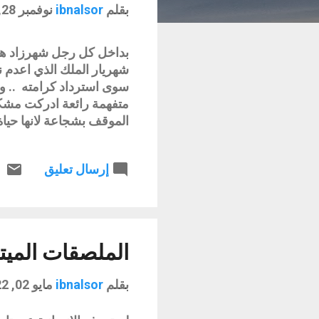
بقلم
ibnalsor
نوفمبر 28, 2015
ا
ر
بداخل كل رجل شهرزاد هو 
ك
شهريار الملك الذي اعدم ن
ا
سوى استرداد كرامته .. و
متفهمة رائعة ادركت مشك
ت
الموقف بشجاعة لانها حياة
ضعيفا لكنه كان مشتتا ضائ
اختار القتل لاطفاء نار ا
إرسال تعليق
التاريخ والعبر لتكون ب
لم تمت .. هي تعيش بين ط
وحواراتها وذكائها .. همت
ملكها بالانصات وقبول شرو
الحكايات .. هي كالزهرة تت
الملصقات الميت
بقلم
ibnalsor
مايو 02, 2022