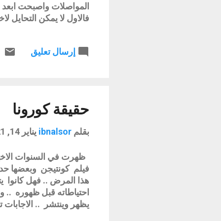
المواصلات واصبحت ابعد د
فالاول لا يمكن التحايل ل
في اي دولة ان يصل للدول 
مرضا سريع الانتشار وقات
إرسال تعليق
تنهي الحياة بساعات من ال
اخبارها وبعضها لازال خطر
انسان البوم لم يعش هذه 
ومعظم دول العالم تهتم با
.. وحبن يتفاجأ بسماع مهول
حقيقة كورونا
بقلم
ibnalsor
يناير 14, 2021
ظهرت في السنوات الاخير
فيلم كونتيجن وبعضها حدد
هذا المرض .. فهل كانوا يت
احتياطاته قبل ظهوره .. و
يظهر وينتشر .. الاجابات
بالثقافات فهم الناس للمرض