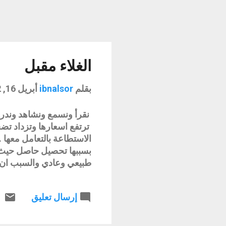
الغلاء مقبل
بقلم
ibnalsor
أبريل 16, 2022
نقرأ ونسمع ونشاهد وندرك
ترتفع اسعارها وتزداد تضخ
الاستطاعة بالتعامل معها .
بسببها تحصيل حاصل حيث ان
طبيعي وعادي والسبب ان 
مثل هذه الظروف فهم اثري
لصالحهم لا يهمهم المصيب
إرسال تعليق
وصادقين فان الغلاء الاشد 
الكوارث لن تدع هذه الفر
ضريبة هذه الحرب .. لنكن