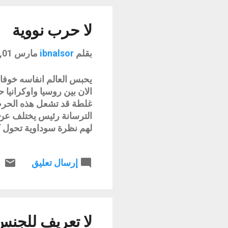
سوف يعاني منها ولا توجد 
يمكننا الاستغناء عنهم او م
لا حرب نووية
بقلم
ibnalsor
مارس 01, 2022
يحبس العالم انفاسه خوفا 
الان بين روسيا واوكرانيا 
غلطة قد تشعل هذه الحرب 
الترسانة رئيس يختلف عن
لهم نظرة سوداوية تحول كل
سلاح اصله وقيامه ردع ول
ان بينهم معاهدات واتفاق
إرسال تعليق
التي تمتلكه تعلم يقينا ا
النووية ستحول بلدانهم ال
نتكلم عن الاف الصواريخ 
.. ومع هذا الادراك والع
بتكرار هذه الاسطوانة الب
لا تعريف للجنس 