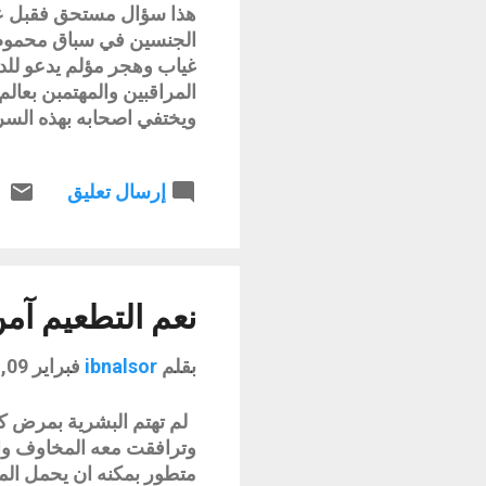
هذا سؤال مستحق فقبل عقد
الجنسين في سباق محموم ل
غياب وهجر مؤلم يدعو للد
المراقبين والمهتمبن بعالم
ويختفي اصحابه بهذه الس
هذا الامر الذي هو دون 
هذه الاقلام الجميلة بالهج
إرسال تعليق
يتعلق بالمدونبن الذي عمد
وسياساته ثم عامل التنمر 
الانا التي كانت تكبر وتت
يشعر بالضجر من رتابة ا
حيث يعمد الكثير من المدو
نعم التطعيم آم
بقلم
ibnalsor
فبراير 09, 2021
لم تهتم البشرية بمرض كم
وترافقت معه المخاوف وال
متطور بمكنه ان يحمل المعل