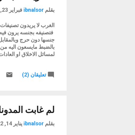
بقلم
ibnalsor
فبراير 23, 2022
الغرب لا يريدون تصنيفات 
فتصنيفه بجنسه يرون فيه 
جنسها دون حرج وبالمقابل 
بالضبط مايسعون اليه من 
لمسائل الاخلاق او العادات 
لتصنيفات الجنس .. فطالم
صالح ممكن الثقة به وتقب
تعليقان (2)
عندهم فلسفة اجتماع وتعني
منحى الكثير منا لا يتقبله 
علينا بذات الوقت فهمه بش
وشرحه باسلوب لا يتعارض م
ردات الفعل المتشنجة او الك
لم غابت المدون
بقلم
ibnalsor
يناير 14, 2022