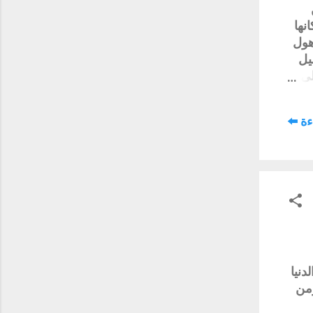
نها
هول
يل
لى
ت
لاول
ة ⬅️
لية
لكل
دونة
دنيا
زمن