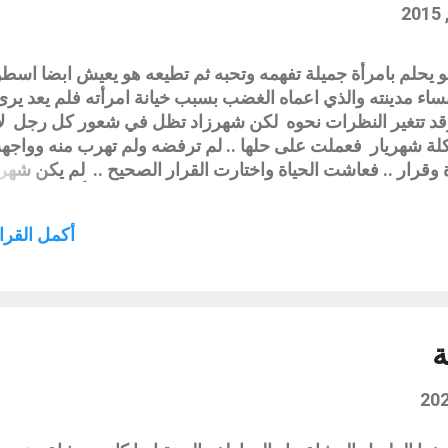
يحلم بامرأة جميلة تفهمه وتحبه ثم تطيعه هو يعيش ابضا اسط
ساء مدينته والذي اعماه الغضب بسبب خيانة امرأته فلم يعد يرى
قد تتغير النظرات نحوه لكن شهرزاد تظل في شعور كل رجل لان
لة شهريار فعملت على حلها .. لم ترفضه ولم تهرب منه وواجه
 وقرار .. فعاشت الحياة واختارت القرار الصحيح .. لم يكن شهري
عا بدروب غامضة .. فكانت قراراته انفعالية تحكي مأساة رجل ق
لغضب بداخله .. فجاءت شهرزاد تروي الحكايات .. اضفت على نفسه
أكمل القراء
لسم جميل يهديء من روعه واضطراب ات نفسه فنجحت واستقام ..
يات كتاب الف ليله وليله فاذهلتني شهرزاد .. عشقت قصصها
 بذكائها وسردها للمواقف والاحداث .. وعجبت من شجاعتها والزا
طها فهي تصمت عندما يصيح الديك وتنطلق في ليلتها التالية تر
مايل وكالنحلة تتراقص وكالندى ا...
ة