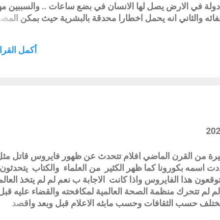
ولة في الارض يصل لها الانسان في بضع ساعات .. والسببين م
اخفائه والثاني انه يحمل اخطارا محدقة بالبشرية حيث بمكن المص
غير المصابة بنفس اليوم .. لكن هل الانسانية لم تشهد من قبل
ل والجواب ان البشرية عانت عبر تاريخها الطويل من امراض فت
أكمل القراء
اصابة وبعضها انتهت ولم تعد موجودة وبعضها لا نعرفها ولم تصل ل
ها متواجدا كالسل والطاعون .. اذن ماسبب هذا الذعر .. الجوا
التجربة فمعظم دول العالم تعيش بسلام من هذه الامراض الخط
لتطعيمات وقامت بتطعيم شعوبها مما تولد من ذلك شعور بالاطم
 ع...
ة من القرن الماضي افلام تتحدث عن ظهور فايروس قاتل مثل
ت اسمه بكورونا كما ظهر الكثير من العلماء والكتاب يتحدثون
وقعون هذا الفايروس واذا كانت الاجابة ب نعم لم لم يتخذ العالم
لم لم تتحرك منظمة الصحة العالمية لمكافحته والقضاء عليه قبل
 تختلف حسب الثقافات وحسب مابثه الاعلام قبل وبعد واقصد
 وتداوله بينهم .. لكن قطعا لا احد يريد انتشار وباء قاتل يضر