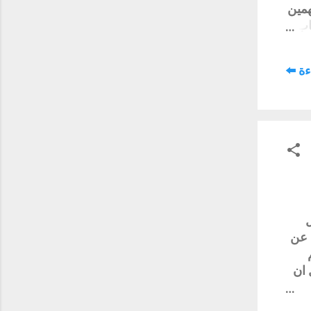
همين
اب
اكة
ة ⬅️
نا
ب ان
يرة
ئنان
 عن
 ان