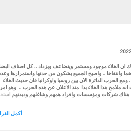
 ان الغلاء موجود ومستمر ويتضاعف ويزداد .. كل اصناف البضا
ما وانتفاخا .. واصبح الجميع يشكون من حدتها واستمرارها وعد
. ومع الحرب الدائرة الان بين روسيا واوكرانيا فان حديث الغلاء
ه ملامح هذا الغلاء بدا منذ الاعلان عن هذه الحرب .. وهو امر
هناك شركات ومؤسسات وافراد همهم وشاغلهم وديدنهم استغل
اء حرب وكوارث ومصائب .. فاي كارثة في الارض يتم تجيبرها
ة والكارثة ولكن همهم جيب الانسان وفلوسه .. وحتى نكون واض
أكمل القراء
والأمّر مقبل .. لان هذه الشركات الكبرى التي يسيل لعابها لمثل 
صه وستغتنمها وسترفع اسعارها تحت الف والف ذريعة وسندفع 
 مستعدين ولنكن واقعيين وغير متذمرين لان المشكلة عالمية فا