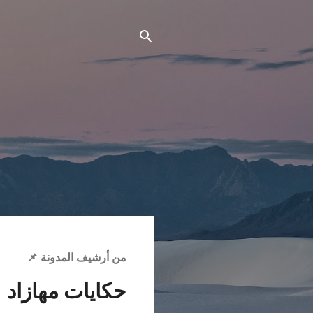
ا
من أرشيف المدونة 📌
ل
م
حكايات مهازاد
ش