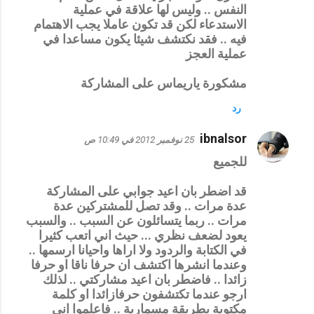
النفس .. وليس لها علاقة في عملية
الاستدعاء لكن قد تكون عاملا يجب الاهتمام
فيه .. فقد نكتشف شيئا يكون مساعدا في
عملية العجز
مشكورة ياريماس على المشاركة
رد
ibnalsor
25 نوفمبر 2012 في 10:49 ص
للجميع
قد اضطر بان اعيد جوابي على المشاركة
عدة مرات .. وقد تصل للمشتركين عدة
مرات .. ربما يتسائلون عن السبب .. والسبب
يعود لضعف نظري ... حيث اني اتعب كثيرا
في الكتابة والردود ولا اراها واحيانا ارسمها ..
وعندما انشرها اكتشف ان حرفا ناقا او حرفا
زائدا .. فاضطر بان اعيد مشاركتي .. لذلك
ارجو عندما تكتشفون حرفازائدا او كلمة
مكتوبة بطريقة مسمارية .. فاعلموا اني