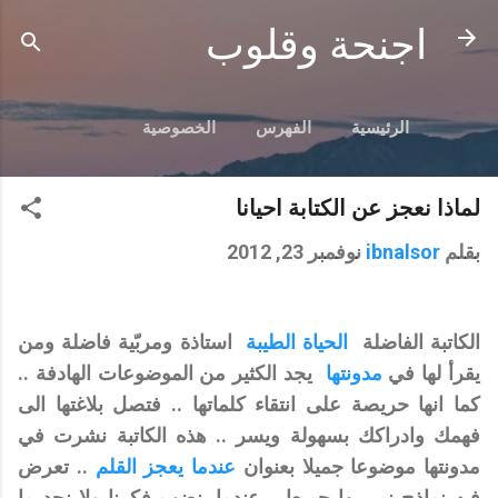
التخطي إلى المحتوى الرئيسي
اجنحة وقلوب
الرئيسية
الفهرس
الخصوصية
لماذا نعجز عن الكتابة احيانا
بقلم
ibnalsor
نوفمبر 23, 2012
الكاتبة الفاضلة
الحياة الطيبة
استاذة ومربّية فاضلة ومن
يقرأ لها
في
مدونتها
يجد الكثير من الموضوعات الهادفة ..
كما انها حريصة على انتقاء كلماتها .. فتصل بلاغتها الى
فهمك وادراكك بسهولة ويسر .. هذه الكاتبة نشرت في
مدونتها موضوعا جميلا بعنوان
عندما يعجز القلم
.. تعرض
فيه نماذج نمر بها جميعا .. عندما ينضب فكرنا ولا نجد ما