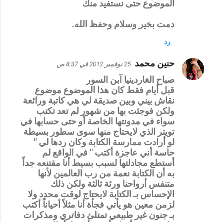
الموضوع حتى نستفيد منك
دمت بخير وسلام وحفظ الله.
رد
حنين محمد
25 نوفمبر 2012 في 8:37 ص
صباح الغاردينيا آبن السور
قبل أيام فقط كان هذا الموضوع موضوع
نقاش بيني وبين صديقة لي هي كاتبة ورائعة
ولكن فوجئت بها من شهور لم تعد تكتب
سواء في مدونتها الخاصة أو حتى حسابها في
تويتر الذي لايحتاج منها سوى سطور بسيطة
لو أرادت ممارسة الكتابة وكان ردها لي "
حاسة أني عاجزة أكتب " في الواقع لم
أستطع مجادلتها لسبب بسيط أنا مقتنعه جداً
به أن الكتابة نعمة من رب العالمين لأنها
متنفس أرواحنا ورئة ثالثة ولكن ذلك
الإحساس بـ الكتابة لايحتاج لوقت محدد ولا
لزمن معين هو يأتي فجأة أنا مثلاً أحياناً أكتب
بـ جنون غير طبيعي تمتلئ دفاتري ومذكرات