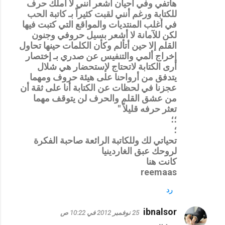
هاتفي وفي أحيان أشعر أنني لا أملك حرف
للكتابة ورغم أنني لقبت كثيراً بـ كاتبة الحب
في أغلب المنتديات والمواقع التي كتبت فيها
لكن للآمانة لا أشعر بسيل حروفي وجنون
القلم إلا حين أتألم وكأن الكلمات حينها تحاول
إخراج ألمي والتنفيس عن صدري بـ إختصار
أرى الكتابة لاتحتاج لإستحضار هي شلال
يتدفق من أرواحنا على هيئة حروف ومهما
عجزنا في لحظات عن الكتابة أنا على ثقة أن
من عشق القلم والحرف لن يتوقف مهما
تعثر حرفه قليلاً "
؛؛
؛
تحياتي لك وللكاتبة الرائعة صاحبة الفكرة
لروحك عبق الغاردينيا
كانت هنا
reemaas
رد
ibnalsor
25 نوفمبر 2012 في 10:22 ص