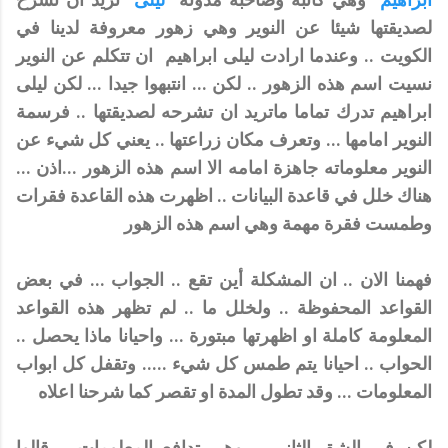
لصديقتها شيئا عن النوير وهي زهور معروفة لدينا في
الكويت .. وعندما ارادت
ليلى ابراهيم
ان تتكلم عن النوير
نسيت اسم هذه الزهور .. لكن ... انتبهوا جيدا ... لكن
ليلى
ابراهيم
تدرك تماما ماتريد ان تشرحه لصديقتها .. فرسمة
النوير امامها ... وتعرف مكان زراعتها .. يعني كل شيء عن
النوير معلوماته جاهزة امامه الا اسم هذه الزهور ...اذن ...
هناك خلل في قاعدة البيانات .. اظهرت هذه القاعدة فقرات
وطمست فقرة مهمة وهي اسم هذه الزهور
فهمنا الان .. ان المشكلة أين تقع .. الجواب ... في بعض
القواعد المحفوظة .. ولخلل ما .. لم تظهر هذه القواعد
المعلومة كاملة او اظهرتها مبتورة ... واحيانا ماذا يحصل ..
الحواب .. احيانا يتم طمس كل شيء ..... وتقفل كل ابواب
المعلومات ... وقد تطول المدة او تقصر كما شرحنا اعلاه
لكن في الشق الثاني .. وهي تدافع المعلومات .. قالوا