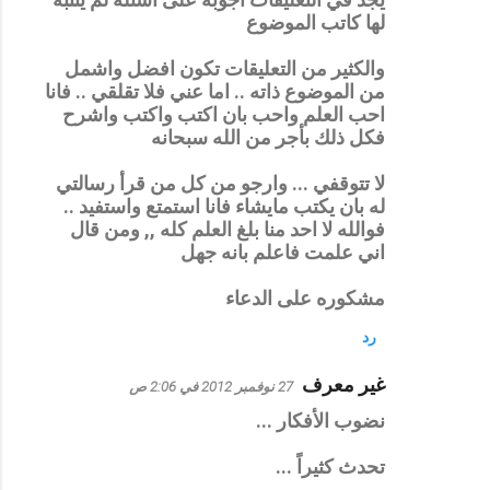
لها كاتب الموضوع
والكثير من التعليقات تكون افضل واشمل
من الموضوع ذاته .. اما عني فلا تقلقي .. فانا
احب العلم واحب بان اكتب واكتب واشرح
فكل ذلك بأجر من الله سبحانه
لا تتوقفي ... وارجو من كل من قرأ رسالتي
له بان يكتب مايشاء فانا استمتع واستفيد ..
فوالله لا احد منا بلغ العلم كله ,, ومن قال
اني علمت فاعلم بانه جهل
مشكوره على الدعاء
رد
غير معرف
27 نوفمبر 2012 في 2:06 ص
نضوب الأفكار ...
تحدث كثيراً ...