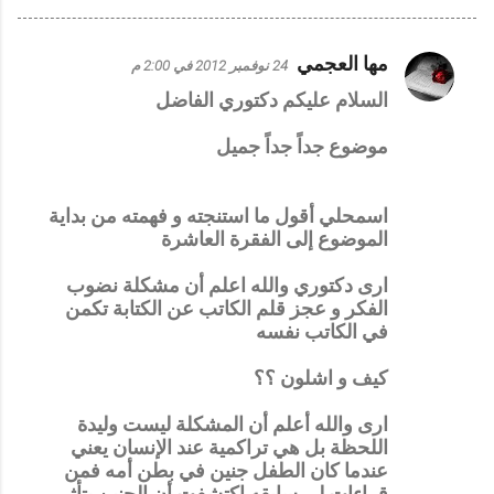
مها العجمي
24 نوفمبر 2012 في 2:00 م
ت
السلام عليكم دكتوري الفاضل
ع
ل
موضوع جداً جداً جميل
ي
ق
اسمحلي أقول ما استنجته و فهمته من بداية
ا
الموضوع إلى الفقرة العاشرة
ت
ارى دكتوري والله اعلم أن مشكلة نضوب
الفكر و عجز قلم الكاتب عن الكتابة تكمن
في الكاتب نفسه
كيف و اشلون ؟؟
ارى والله أعلم أن المشكلة ليست وليدة
اللحظة بل هي تراكمية عند الإنسان يعني
عندما كان الطفل جنين في بطن أمه فمن
قراءات لي سابقه اكتشفت أن الجنين يتأثر