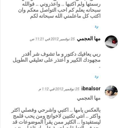
رسمتها ولم اكتبها .. واعذروني .. فوالله
سبحانه يعلم كم احب التواصل معكم وان
اكتب كل ماعلمني الله سبحانه لكم
رد
مها العجمي
25 نوفمبر 2012 في 11:21 ص
ربي يعافيك دكتور و ما تشوف شر أقدر
مجهودك الكبير و أعتذر على تعليقي الطويل
.
رد
ibnalsor
25 نوفمبر 2012 في 1:12 م
مها العجمي
بالعكس يامها .. اكتبي واشرحي وفصلي اكثر
واكثر .. انتي تكتبين لاخوانج ومن يحب قلمج
ليستفيدوا .. الكثير ممن يقرأ الموضوعات قد
يجد في التعليقات اجوبة على اسئلة لم ينتبه