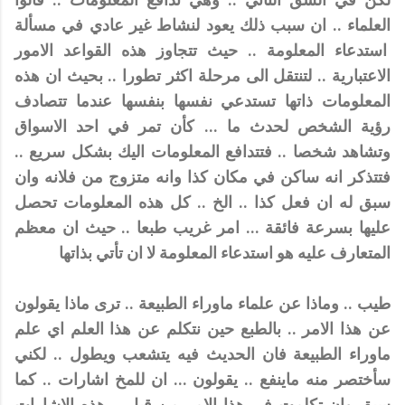
العلماء .. ان سبب ذلك يعود لنشاط غير عادي في مسألة
استدعاء المعلومة .. حيث تتجاوز هذه القواعد الامور
الاعتبارية .. لتنتقل الى مرحلة اكثر تطورا .. بحيث ان هذه
المعلومات ذاتها تستدعي نفسها بنفسها عندما تتصادف
رؤية الشخص لحدث ما ... كأن تمر في احد الاسواق
وتشاهد شخصا .. فتتدافع المعلومات اليك بشكل سريع ..
فتتذكر انه ساكن في مكان كذا وانه متزوج من فلانه وان
سبق له ان فعل كذا .. الخ .. كل هذه المعلومات تحصل
عليها بسرعة فائقة ... امر غريب طبعا .. حيث ان معظم
المتعارف عليه هو استدعاء المعلومة لا ان تأتي بذاتها
طيب .. وماذا عن علماء ماوراء الطبيعة .. ترى ماذا يقولون
عن هذا الامر .. بالطبع حين نتكلم عن هذا العلم اي علم
ماوراء الطبيعة فان الحديث فيه يتشعب ويطول .. لكني
سأختصر منه ماينفع .. يقولون ... ان للمخ اشارات .. كما
سبق وان تكلمت في هذا الامر من قبل .. هذه الاشارات