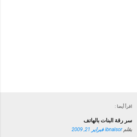
إ
ر
س
ا
ل
ت
ع
ل
ي
ق
اقرأ أيضا :
سر رقة البنات بالهاتف
بقلم
ibnalsor
فبراير 21, 2009