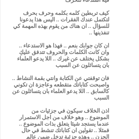
كيف تربطين كلمه بكلمه وحرف بحرف
لتكتمل عندك الفقرات .. اليس هذا يدعونا
للسؤال .. ان هناك من يقوم بهذه المهمة كي
تنفذينها ..
ان كان جوابك بنعم .. فهذا هو الاستدعاء ..
وان كانت الكلمات والحروف تتدفق عليكِ
بشكل يختلف عن غيرك .. اللا يدعو العلماء
بان يتسائلون عن السبب
فان توقفتي عن الكتابة وانتي بقمة النشاط ..
واصبحت كتاباتك متقطعه وعاجزة ان تكوني
كالسابق .. اللا يدعو العلماء بان يتسائلون عن
السبب
اذن الخلاف سيكون في جزئيات من
الموضوع .. وهو خلاف من اجل الاستمرار
عندما يستجد شيئا يتعلق بذات الموضوع ..
فمثلا .. تقولين ان كتاباتك تنشط في حال
الحزن .. وهذه جزئية تدخل ضمن عالم