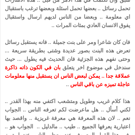
تحمل رسائل .. بعضها تحمل اسئلة وبعضها ترغب باستقبال
اي معلومة .. وبعضا من الناس لديهم ارسال واستقبال
يفوق الانسان العادي بمئات المرات ..
فان كان شاعرا ومر على بنت جميلة .. فانه يستقبل رسائل
تعرض هذه البنت بصور عديدة وشتى بطريقة سريعة ...
وحتى نفهم هذه الجزئية فان الحديث فيه يطول ... حيث
سندخل في موضوع اخر يتعلق
بان في الكون ذاته ذاكرة
عملاقة جدا .. يمكن لبعض الناس ان يستقبل منها معلومات
عاجلة تميزه عن باقي الناس
..
هذا كلام غريب وطويل ومتشعب اكتفي منه بهذا القدر ..
لكني أسأل .. هل ماعرضت لكم تعرفه الناس .. الجواب
نعم .. لان هذه المعرفة هي معرفة غريزية .. واقصد بها
اعتبارية يعرفها الجميع .. طيب .. مالدليل .. الجواب هو ..
في هذا القول المعروف عند معظم الناس عندما يتميز