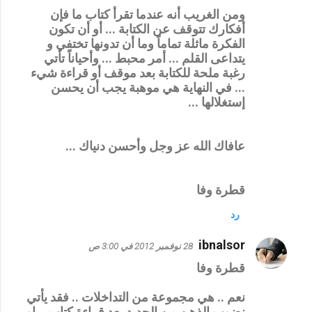
ومن الغريب أنه عندما تقرأ كتاب ما فإن
أفكارك تتوقف عن الكتابة ... أو أن تكون
الفكرة ماثلة تماماً وما أن تدونها تختفي و
يتداعى القلم ... أمر محبط ... وأحياناً تأتي
رغبة ملحة للكتابة بعد موقف أو قراءة شيء
... في النهاية هي موهبة يجب أن يحسن
إستغلالها ...
عافاك الله عز وجل وأحسن دنياك ...
قطرة وفا
رد
ibnalsor
28 نوفمبر 2012 في 3:00 ص
قطرة وفا
نعم .. هي مجموعة من التداخلات .. فقد يأتي
نضوب الذهن من الجديد بعد قراءة كتاب .. او