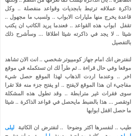
ذاكرة عملاقه ترتبط بابجديات وقواعد منفصلة .. وكل
قاعدة يخرج منها مليارات الابواب .. ولسبب ما مجهول ..
تقفل ابواب هذه القواعد .. فعندما يريد الكاتب ان يكتب
شيئا .. لا يجد في ذاكرته شيئا اطلاقا ... وسأشرح ذلك
بالتفصيل
لنفترض انك امام جهاز كومبيوتر شخصي .. انت الان تشاهد
موقعا وفي حال قراءة .. ثم طرأ لك ان تستكمله في موقع
اخر .. وعندما اردت الذهاب لهذا الموقع حصل شيء
مفاجيء ان هذا الموقع لايفتح .. او يفتح جزء منه فلا تقرا
سوى فقرات غير مترابطة .. وقد تطول هذه المشكلة
اوتقصر ... هذا بالضبط مايحصل في قواعد الذاكرة .. شيئا
ما حصل اقفل ابوابها
طيب .. لنفسرها اكثر وضوحا .. لنفترض ان الكاتبة
ليلى
ابراهيم
وهي كاتبة وصاحبة مدونة
ليلى
تريد ان تشرح