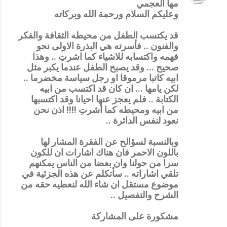
مها العجمي
وعليكم السلام ورحمة الله وبركاته
قد يكتسب الطفل من محيطه الثقافة والفكر
والفنون .. فأسرته هي البذرة الاولى نحو
فهمه واكتسابه للاشياء كما اشرتِ .. وهذا
صحيح ... وقد يصبح الطفل عندما يكبر مثل
ابيه كاتبا مرموقا او رجل سياسة مخضرما ..
لكن يامها ... ان كان قد اكتسب من ابيه
الكتابة .. فلم يعجز عنها احيانا وقد اكتسبها
من ابيه ومحيطه كما أشرتِ !!!! اذن نحن
نعود لنفس الدائرة ..
وبالنسبة لسؤالح عن الفقرة المشار لها
باللون الاحمر فان هناك اشارات ان للكون
سرا من حولنا وان بعضا من الناس يمكنهم
تلقي اشاراته .. سأتكلم عن هذه الجزئية في
موضوع مستقل ان شاء الله لنعطيه حقه من
الشرح والتفصيل ..
مشكورة على المشاركة