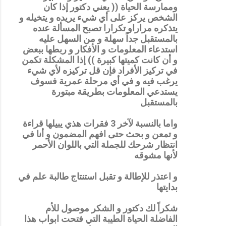
وممارسة الحياة (( يعني دكتور إذا كان
الشخص يركز على أي شيء يريده و يتخيله و
يتذكره مراراو تكرارا تصبح المسألة عنده
بالمستقبل جداً سهلة و من السهل عليه
استدعاء المعلومات و الأفكار و ربطها ببعض
و أن كانت كميتها كبيرة )) إذا المشكلة تكمن
في تركيز الأفراد فإن قل تركيزه لأي شيء
يرغب فيه و في أي مرحلة عمرية فسوف
يستدعي المعلومات بطريقة مبتورة
بالمستقبل
واما بالنسبة لآخر 3 فقرات هذي يبيلها قراءة
و تمعن و بحث حتى افهم المضمون و أنا في
انتظار شرحك للجملة التي باللوان الأحمر
لأنها مشوقه
و اعتذر للإطالة و تقبل استنتاج طالبة علم في
بدايتها
شكراً لك دكتور و الشكر موصول للأم
الفاضلة الحياة الطيبة التي فتحت ابواب هذا