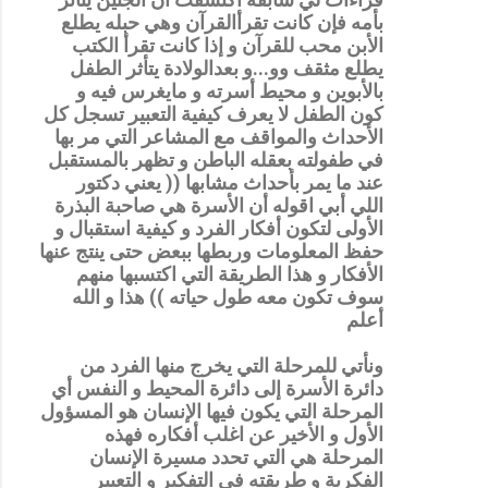
بأمه فإن كانت تقرأالقرآن وهي حبله يطلع
الأبن محب للقرآن و إذا كانت تقرأ الكتب
يطلع مثقف وو...و بعدالولادة يتأثر الطفل
بالأبوين و محيط أسرته و مايغرس فيه و
كون الطفل لا يعرف كيفية التعبير تسجل كل
الأحداث والمواقف مع المشاعر التي مر بها
في طفولته بعقله الباطن و تظهر بالمستقبل
عند ما يمر بأحداث مشابها (( يعني دكتور
اللي أبي اقوله أن الأسرة هي صاحبة البذرة
الأولى لتكون أفكار الفرد و كيفية استقبال و
حفظ المعلومات وربطها ببعض حتى ينتج عنها
الأفكار و هذا الطريقة التي اكتسبها منهم
سوف تكون معه طول حياته )) هذا و الله
أعلم
ونأتي للمرحلة التي يخرج منها الفرد من
دائرة الأسرة إلى دائرة المحيط و النفس أي
المرحلة التي يكون فيها الإنسان هو المسؤول
الأول و الأخير عن اغلب أفكاره فهذه
المرحلة هي التي تحدد مسيرة الإنسان
الفكرية و طريقته في التفكير و التعبير