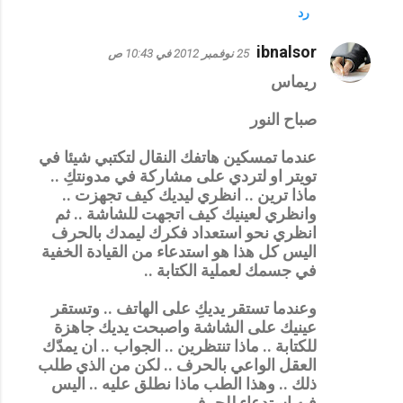
رد
ibnalsor
25 نوفمبر 2012 في 10:43 ص
ريماس
صباح النور
عندما تمسكين هاتفك النقال لتكتبي شيئا في
تويتر او لتردي على مشاركة في مدونتكِ ..
ماذا ترين .. انظري ليديك كيف تجهزت ..
وانظري لعينيك كيف اتجهت للشاشة .. ثم
انظري نحو استعداد فكرك ليمدك بالحرف
اليس كل هذا هو استدعاء من القيادة الخفية
في جسمك لعملية الكتابة ..
وعندما تستقر يديكِ على الهاتف .. وتستقر
عينيك على الشاشة واصبحت يديك جاهزة
للكتابة .. ماذا تنتظرين .. الجواب .. ان يمدّك
العقل الواعي بالحرف .. لكن من الذي طلب
ذلك .. وهذا الطب ماذا نطلق عليه .. اليس
فيه استدعاء للحرف