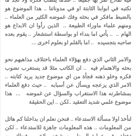
نكتبه في ابوابنا الثابتة او في مدوناتنا .. هذا الموضوع هو
بالضبط مافكر في بحثه وفك غموضه الكثير من العلماء ..
ومنهم علماء ماوراء الطبيعة .. الذين رأوا ان الابداع هو
الهام .. .. يأتي اما بنداء او بواسطة استشعار .. يقوم بعده
صاحبه بتجسيده .. اما بالقلم او بعلوم اخرى ...
والامر الثاني الذي دفع بهؤلاء العلماء باختلاف مذاهبهم نحو
بحثه والاهتمام فيه .. ان الكاتب مثلا قد يستغرب نضوب
فكره وخلو ذهنه فجأة من اي موضوع جديد يريد كتابته ..
الامر الذي يزعجه ويسأل عن أسبابه .. حيث دفع العلماء
بمشاطرته هذا الاستغراب والسؤال عن غموضه ... هذا
موضوع علمي شديد التعقيد ..لكن .. اين الحقيقة
لنأخذ اولا مسألة الاستدعاء .. فنحن نعلم ان بداخلنا كم هائل
من المعلومات .. هذه المعلومات جاهزة للاستدعاء .. لكن
تختلف في عملية الربط من شخص لاخر .. فهناك من